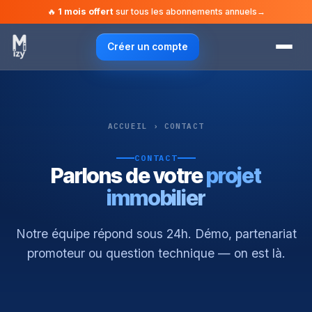
🔥
1 mois offert
sur tous les abonnements annuels
→
Créer un compte
ACCUEIL
› CONTACT
Cercle vertueux
CONTACT
CRM immobilier
Parlons de votre
projet
immobilier
Stock neuf
Multi-diffusion
Notre équipe répond sous 24h. Démo, partenariat
promoteur ou question technique — on est là.
IA Sociale
Site vitrine